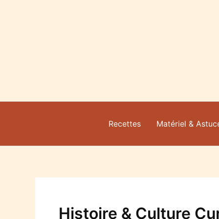
Aller
au
contenu
Recettes
Matériel & Astuc
Histoire & Culture C