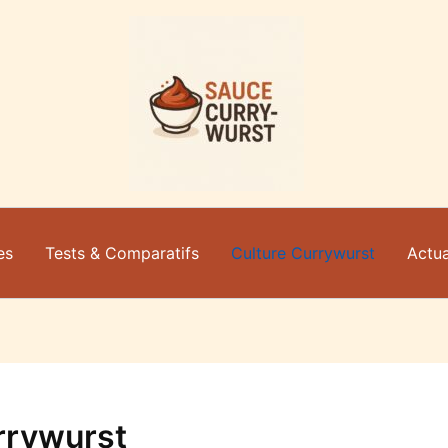
es
Tests & Comparatifs
Culture Currywurst
Actua
urrywurst