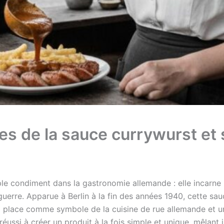
ues de la sauce currywurst et 
le condiment dans la gastronomie allemande : elle incarne u
uerre. Apparue à Berlin à la fin des années 1940, cette s
sa place comme symbole de la cuisine de rue allemande et un
éussi à créer un produit à la fois simple et unique, mêlant 