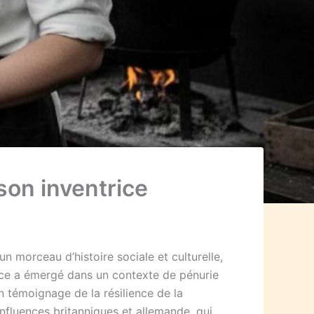
son inventrice
n morceau d’histoire sociale et culturelle,
auce a émergé dans un contexte de pénurie
 témoignage de la résilience de la
influences britanniques et allemande, qui