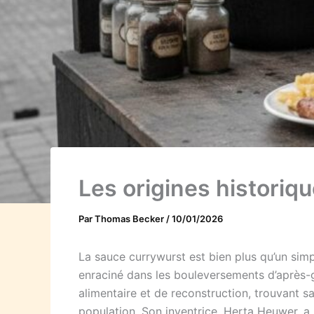
Les origines historiq
Par
Thomas Becker
/
10/01/2026
La sauce currywurst est bien plus qu’un simp
enraciné dans les bouleversements d’après-g
alimentaire et de reconstruction, trouvant 
population. Son inventrice, Herta Heuwer, a r