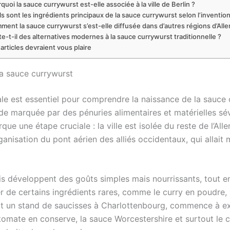
quoi la sauce currywurst est-elle associée à la ville de Berlin ?
s sont les ingrédients principaux de la sauce currywurst selon l’invention
ent la sauce currywurst s’est-elle diffusée dans d’autres régions d’All
te-t-il des alternatives modernes à la sauce currywurst traditionnelle ?
articles devraient vous plaire
 la sauce currywurst
 est essentiel pour comprendre la naissance de la sauce cu
ode marquée par des pénuries alimentaires et matérielles sé
que une étape cruciale : la ville est isolée du reste de l’All
anisation du pont aérien des alliés occidentaux, qui allait m
ois développent des goûts simples mais nourrissants, tout en
 de certains ingrédients rares, comme le curry en poudre, no
it un stand de saucisses à Charlottenbourg, commence à ex
 tomate en conserve, la sauce Worcestershire et surtout l