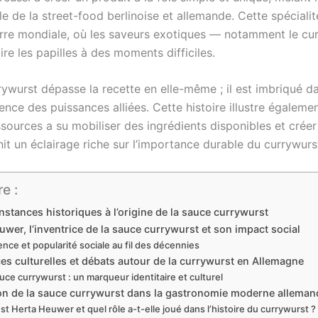
 de la street-food berlinoise et allemande. Cette spécialit
re mondiale, où les saveurs exotiques — notamment le curr
ire les papilles à des moments difficiles.
ywurst dépasse la recette en elle-même ; il est imbriqué dan
fluence des puissances alliées. Cette histoire illustre égale
ources a su mobiliser des ingrédients disponibles et créer
rnit un éclairage riche sur l’importance durable du currywu
e :
nstances historiques à l’origine de la sauce currywurst
uwer, l’inventrice de la sauce currywurst et son impact social
ence et popularité sociale au fil des décennies
ces culturelles et débats autour de la currywurst en Allemagne
uce currywurst : un marqueur identitaire et culturel
ion de la sauce currywurst dans la gastronomie moderne alleman
st Herta Heuwer et quel rôle a-t-elle joué dans l’histoire du currywurst ?