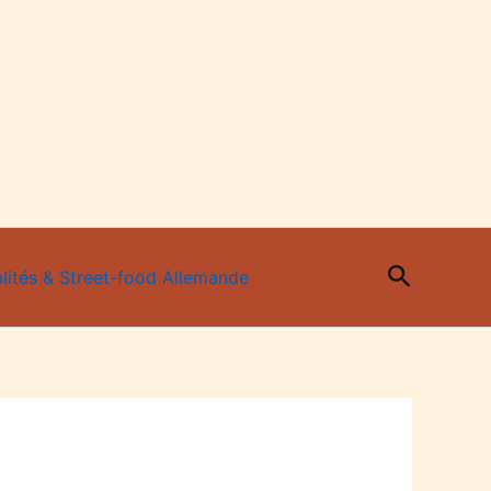
Recherc
lités & Street-food Allemande