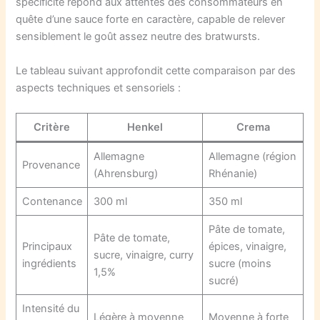
spécificité répond aux attentes des consommateurs en
quête d’une sauce forte en caractère, capable de relever
sensiblement le goût assez neutre des bratwursts.
Le tableau suivant approfondit cette comparaison par des
aspects techniques et sensoriels :
Critère
Henkel
Crema
Allemagne
Allemagne (région
Provenance
(Ahrensburg)
Rhénanie)
Contenance
300 ml
350 ml
Pâte de tomate,
Pâte de tomate,
Principaux
épices, vinaigre,
sucre, vinaigre, curry
ingrédients
sucre (moins
1,5%
sucré)
Intensité du
Légère à moyenne
Moyenne à forte