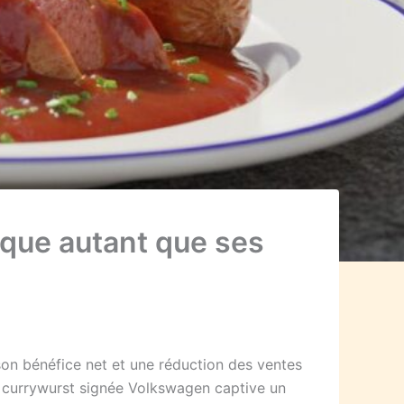
que autant que ses
on bénéfice net et une réduction des ventes
se currywurst signée Volkswagen captive un