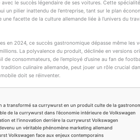
ue avec le succès légendaire de ses voitures. Cette spéciali
i un pilier inattendu de l’entreprise, tant sur le plan éco
 une facette de la culture allemande liée à l’univers du trava
lées en 2024, ce succès gastronomique dépasse même les v
millions. La polyvalence du produit, déclinée en versions or
il de consommateurs, de l’employé d’usine au fan de football
radition culinaire allemande, peut jouer un rôle crucial dan
mobile doit se réinventer.
 transformé sa currywurst en un produit culte de la gastrono
ble de la currywurst dans l’économie intérieure de Volkswagen
ation et l’innovation derrière la currywurst Volkswagen
 devenu un véritable phénomène marketing allemand
wurst Volkswagen face aux enjeux contemporains