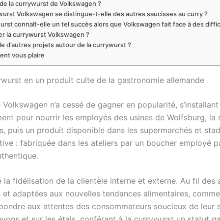
e de la currywurst de Volkswagen ?
urst Volkswagen se distingue-t-elle des autres saucisses au curry ?
urst connaît-elle un tel succès alors que Volkswagen fait face à des diffi
r la currywurst Volkswagen ?
e d’autres projets autour de la currywurst ?
ient vous plaire
urst en un produit culte de la gastronomie allemande
e Volkswagen n’a cessé de gagner en popularité, s’installa
ment pour nourrir les employés des usines de Wolfsburg, la
s, puis un produit disponible dans les supermarchés et stade
ative : fabriquée dans les ateliers par un boucher employé 
uthentique.
 la fidélisation de la clientèle interne et externe. Au fil de
 et adaptées aux nouvelles tendances alimentaires, comme l
épondre aux attentes des consommateurs soucieux de leur s
yons et sur les étals, conférant à la currywurst un statut 